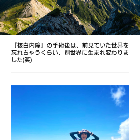
の
目
を
守
『核白内障』の手術後は、前見ていた世界を
る
忘れちゃうくらい、
別世界に生まれ変わりま
した(笑)
健
康
ブ
ロ
グ