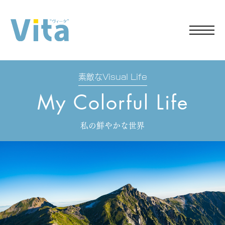
Close
YE
ICA
CUE
ME
スペース
19
ア
イ
素敵なVisual Life
フ
My Colorful Life
レ
私の鮮やかな世界
イ
ル
子
供