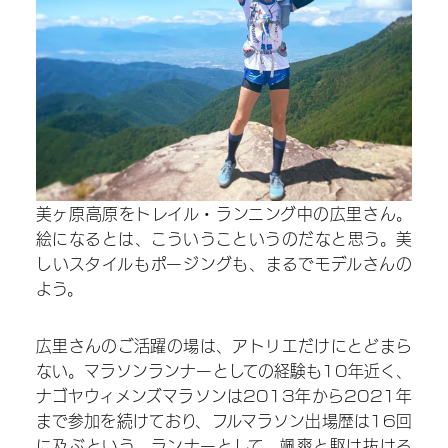
眼
鏡
か
ら
の
解
美ヶ原高原をトレイル・ランニング中の広里さん。
絵になるとは、こういうこというのだなと思う。美
放
しいスタイルもポージングも、まるでモデルさんの
よう。
美
広里さんのご活躍の場は、アトリエだけにとどまら
ない。マラソンランナーとしての経験も10年近く、
容
ナゴヤウィメンズマラソンは2013年から2021年
医
まで参加を続けており、フルマラソン出場歴は16回
に及ぶという。ランナーとして、颯爽と駆け抜ける