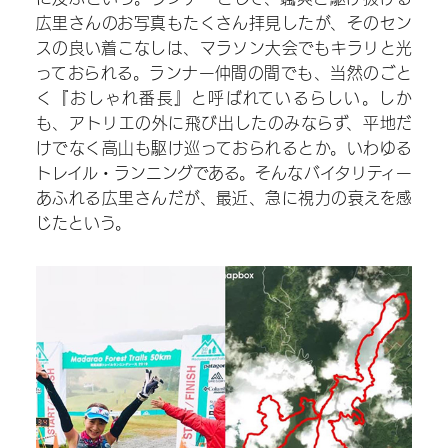
療
広里さんのお写真もたくさん拝見したが、そのセン
スの良い着こなしは、マラソン大会でもキラリと光
っておられる。ランナー仲間の間でも、当然のごと
眼
く『おしゃれ番長』と呼ばれているらしい。しか
も、アトリエの外に飛び出したのみならず、平地だ
科
けでなく高山も駆け巡っておられるとか。いわゆる
1
トレイル・ランニングである。そんなバイタリティー
あふれる広里さんだが、最近、急に視力の衰えを感
1
じたという。
9
番
目
玉
ち