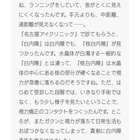
ね、ランニングをしていて、夜がとくに見え
a
にくくなったんです。手元よりも、中距離、
l
遠距離が見えなくなって……。
L
『名古屋アイクリニック』で診てもらうと、
i
『白内障』は白内障でも、『核白内障』が見
f
つかったんです。水晶体が白濁する一般的な
e
『白内障』とは違って、『核白内障』は水晶
体の中心にある核の部分が硬くなることで視
力が急激に落ちるのだそうですね。ただ、は
じめて受診した段階では、いきなり手術では
なく、もう少し様子を見たいということで、
視力矯正のコンタクトをつくったんです。とこ
ろが、またガクンと視力が落ちて日常生活も
おぼつかなくなってしまって、真剣に白内障