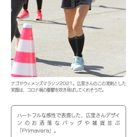
ナゴヤウィメンズマラソン2021。広里さんのこの溌剌とした
笑顔は、コロナ禍の憂鬱を吹き飛ばしてくれそうだ。
ハートフルな感性で表現した、広里さんデザイ
ンのお洒落なバッグや雑貨並ぶ
「Primavera」。