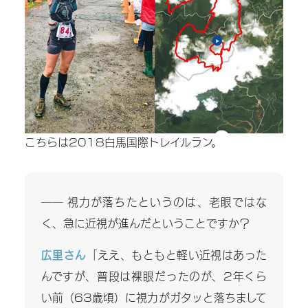
ゃ
ん
ネ
ル
こちらは2018白馬国際トレイルラン。
素
敵
―― 視力が落ちたというのは、老眼ではな
な
く、急に近視が進んだということですか？
V
i
広里さん
「ええ、もともと軽い近視はあった
s
んですが、普段は裸眼だったのが、2年くら
い前（63歳頃）に視力がガタッと落ちまして
u