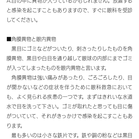
A.目の中に異物が入っているかもしれません。放置する
眼
と感染を起こすこともありますので、すぐに眼科を受診
してください。
鏡
か
■角膜異物と眼内異物
ら
黒目にゴミなどがついたり、刺さったりしたものを角
の
膜異物、黒目や白目を通り越して眼球の内部にまでゴミ
解
が入ってしまったものを眼内異物と言います。
放
角膜異物は強い痛みがあったり、ごろごろしたり、目
が開かないなどの症状を伴うために眼科救急において
も、よく見られる疾患の一つです。まずはきれいな水道
美
水で目を洗って下さい。ゴミが取れたと思っても目に傷
がついていて、それがきっかけで感染を起こすこともあ
容
ります。
医
最も多いのは小さな鉄片です。鉄や銅の粉などは黒目