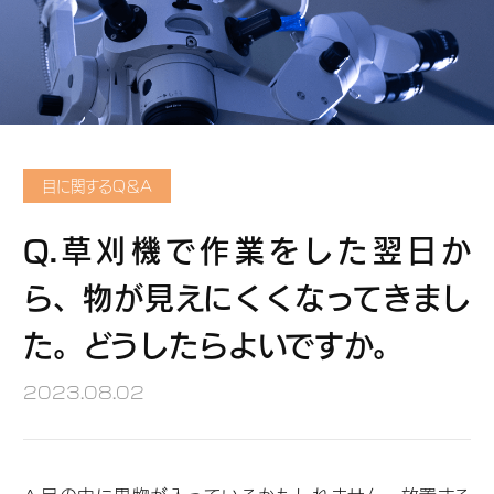
の
目
を
守
る
目に関するQ＆A
Q.草刈機で作業をした翌日か
健
ら、物が見えにくくなってきまし
康
た。どうしたらよいですか。
ブ
ロ
2023.08.02
グ