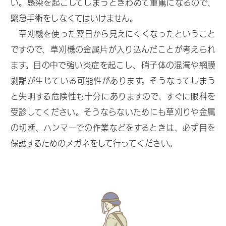
い。感染を起こしてしまうときわめて重篤になるので、
ゃ
緊急手術をしなくてはいけません。
ん
草刈機を使った翌日から見えにくくなったということ
ネ
ですので、草刈機の金属片が入り込んだことが考えられ
ル
ます。目の中で強い炎症を起こし、硝子体の混濁や網膜
剥離が生じている可能性があります。そうなってしまう
と失明する危険性も十分にありますので、すぐに眼科を
受診してください。そうならないためにも草刈りや金属
素
の切断、ハンマーでの作業などをするときは、必ず目を
敵
保護するためのメガネをして行ってください。
な
V
i
s
u