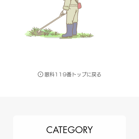
a
l
L
i
f
e
眼科119番トップに戻る
CATEGORY