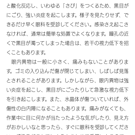
療
と酸化反応し、いわゆる「さび」をつくるため、黒目が
にごり、強い炎症を起こします。様子を見たりせず、で
きるだけ早く眼科を受診してください。感染さえ起こさ
眼
なければ、通常は簡単な処置でよくなります。瞳孔の近
科
くで黒目が濁ってしまった場合は、若干の視力低下を招
1
くこともあります。
1
眼内異物は一般に小さく、痛みもないことがありま
9
す。ゴミの入り込んだ傷が閉じてしまい、しばしば見落
とされることがあります。しかしながら、眼内異物は強
番
い炎症を起こし、黒目がにごったりして急激な視力低下
を引き起こします。また、水晶体が傷ついていれば、外
傷性の白内障になることもあります。痛みがなくても、
目
作業中に目に何かが当たったような気がしたり、見え方
玉
がおかしいなと思ったら、すぐに眼科を受診してくださ
ち