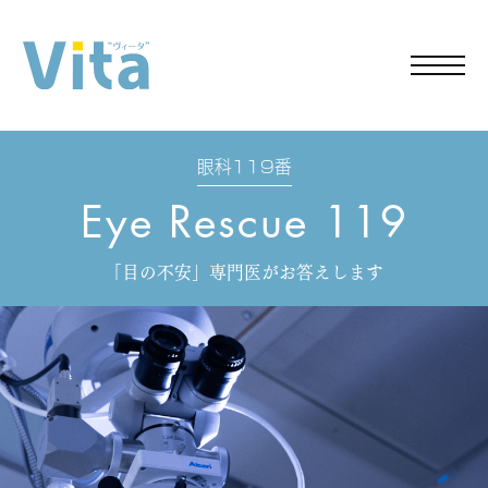
Close
YE
ICA
CUE
ME
スペース
19
ア
イ
眼科119番
フ
Eye Rescue 119
レ
「目の不安」専門医がお答えします
イ
ル
子
供